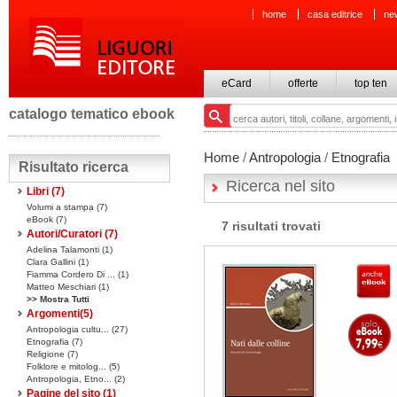
home
casa editrice
ne
eCard
offerte
top ten
catalogo tematico ebook
Home
/
Antropologia
/
Etnografia
Risultato ricerca
Ricerca nel sito
Libri
(7)
Volumi a stampa
(7)
eBook
(7)
7 risultati trovati
Autori/Curatori (7)
Adelina Talamonti (1)
Clara Gallini (1)
Fiamma Cordero Di ... (1)
Matteo Meschiari (1)
>> Mostra Tutti
Argomenti(
5
)
Antropologia cultu... (27)
Etnografia (7)
Religione (7)
Folklore e mitolog... (5)
Antropologia, Etno... (2)
Pagine del sito
(1)