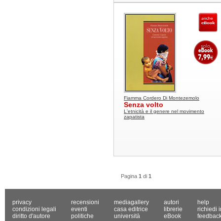
Fiamma Cordero Di Montezemolo
Senza volto
L'etnicità e il genere nel movimento
zapatista
Pagina
1
di
1
privacy
recensioni
mediagallery
autori
help
condizioni legali
eventi
casa editrice
librerie
richiedi 
diritto d'autore
politiche
università
eBook
feedbac