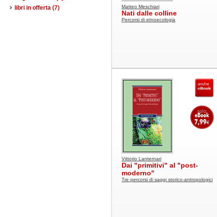
Matteo Meschiari
libri in offerta
(7)
Nati dalle colline
Percorsi di etnoecologia
Vittorio Lanternari
Dai "primitivi" al "post-
moderno"
Tre percorsi di saggi storico-antropologici