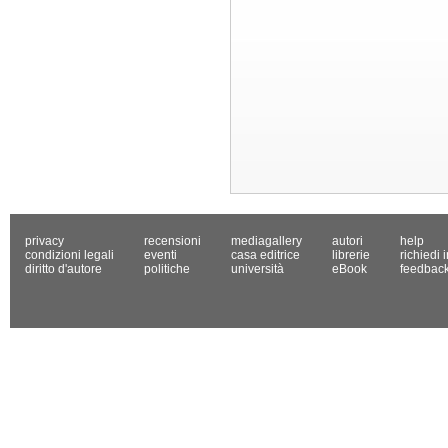
privacy
recensioni
mediagallery
autori
help
condizioni legali
eventi
casa editrice
librerie
richiedi 
diritto d'autore
politiche
università
eBook
feedbac