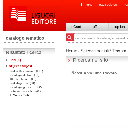
home
casa editrice
ne
eCard
offerte
top ten
catalogo tematico
Home
/
Scienze sociali
/
Trasport
Risultato ricerca
Ricerca nel sito
Libri
(0)
Argomenti(
23
)
Studi sulla comuni... (101)
Nessun volume trovato.
Sociologia dell'ar... (93)
Città, territorio ... (68)
Studi di genere (63)
Sociologia general... (62)
Problemi e ricerch... (49)
>> Mostra Tutti