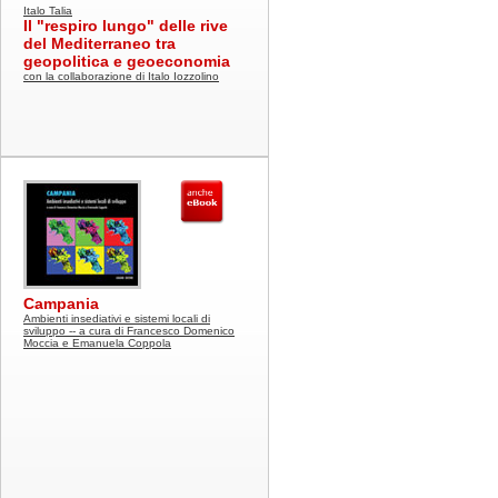
Italo Talia
Il "respiro lungo" delle rive
del Mediterraneo tra
geopolitica e geoeconomia
con la collaborazione di Italo Iozzolino
Campania
Ambienti insediativi e sistemi locali di
sviluppo -- a cura di Francesco Domenico
Moccia e Emanuela Coppola