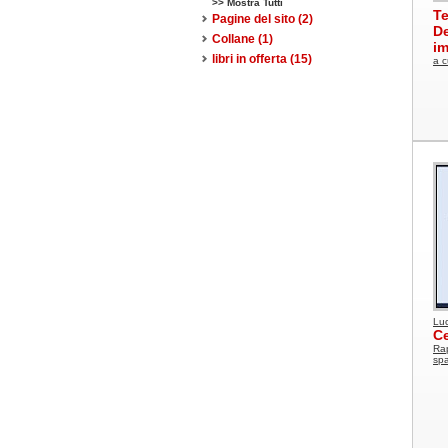
>> Mostra Tutti
T
Pagine del sito
(2)
De
Collane
(1)
im
libri in offerta
(15)
a c
Luc
Ce
Rap
sp