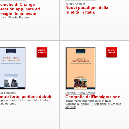
ecniche di Change
Teresa Amodio
Nuovi paradigmi della
tection applicate ad
ruralità in Italia
magini telerilevate
ura di Claudio Parente
ia Simonetti
Dionisia Russo Krauss
ntro forte, periferie deboli
Geografie dell'immigrazione
presentazioni e contraddizioni dello
Spazi multietnici nelle città: in Italia,
azio europeo
Campania, Napoli -- Prefazione di Ernesto
Mazzetti