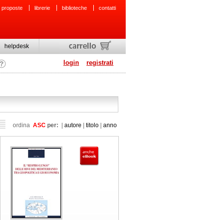
 proposte
librerie
biblioteche
contatti
helpdesk
login
registrati
ordina
ASC
per:
|
autore
|
titolo
|
anno