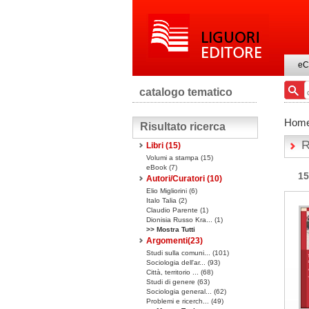
eC
catalogo tematico
Hom
Risultato ricerca
R
Libri
(15)
Volumi a stampa
(15)
eBook
(7)
15
Autori/Curatori (10)
Elio Migliorini (6)
Italo Talia (2)
Claudio Parente (1)
Dionisia Russo Kra... (1)
>> Mostra Tutti
Argomenti(
23
)
Studi sulla comuni... (101)
Sociologia dell'ar... (93)
Città, territorio ... (68)
Studi di genere (63)
Sociologia general... (62)
Problemi e ricerch... (49)