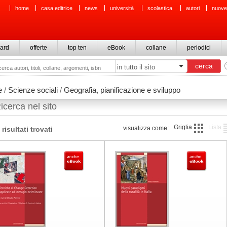
home
casa editrice
news
università
scolastica
autori
nuove
ard
offerte
top ten
eBook
collane
periodici
e
/
Scienze sociali
/
Geografia, pianificazione e sviluppo
icerca nel sito
Griglia
Lista
visualizza come:
 risultati trovati