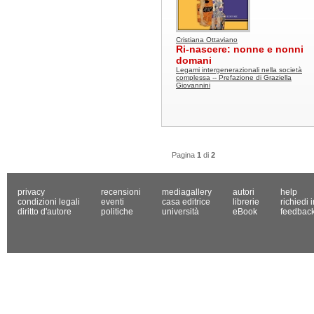
Cristiana Ottaviano
Ri-nascere: nonne e nonni
domani
Legami intergenerazionali nella società
complessa -- Prefazione di Graziella
Giovannini
Pagina
1
di
2
privacy
recensioni
mediagallery
autori
help
condizioni legali
eventi
casa editrice
librerie
richiedi 
diritto d'autore
politiche
università
eBook
feedbac