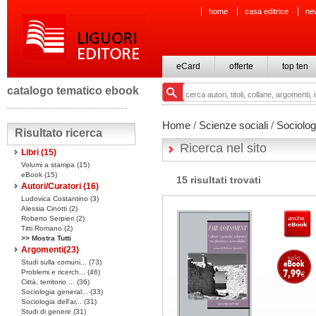
home
casa editrice
ne
eCard
offerte
top ten
catalogo tematico ebook
Home
/
Scienze sociali
/
Sociolog
Risultato ricerca
Ricerca nel sito
Libri
(15)
Volumi a stampa
(15)
eBook
(15)
15 risultati trovati
Autori/Curatori (16)
Ludovica Costantino (3)
Alessia Cinotti (2)
Roberto Serpieri (2)
Titti Romano (2)
>> Mostra Tutti
Argomenti(
23
)
Studi sulla comuni... (73)
Problemi e ricerch... (46)
Città, territorio ... (36)
Sociologia general... (33)
Sociologia dell'ar... (31)
Studi di genere (31)