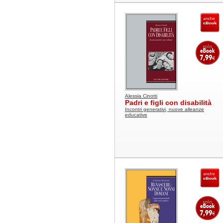
Alessia Cinotti
Padri e figli con disabilità
Incontri generativi, nuove alleanze
educative