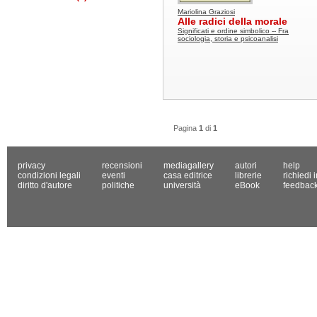
Mariolina Graziosi
Alle radici della morale
Significati e ordine simbolico -- Fra
sociologia, storia e psicoanalisi
Pagina
1
di
1
privacy
recensioni
mediagallery
autori
help
condizioni legali
eventi
casa editrice
librerie
richiedi 
diritto d'autore
politiche
università
eBook
feedbac