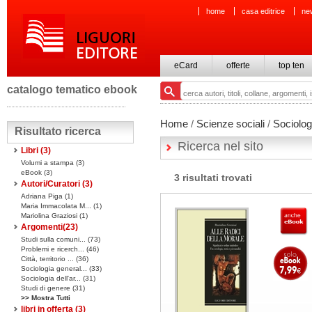
home
casa editrice
ne
eCard
offerte
top ten
catalogo tematico ebook
Home
/
Scienze sociali
/
Sociologi
Risultato ricerca
Ricerca nel sito
Libri
(3)
Volumi a stampa
(3)
eBook
(3)
3 risultati trovati
Autori/Curatori (3)
Adriana Piga (1)
Maria Immacolata M... (1)
Mariolina Graziosi (1)
Argomenti(
23
)
Studi sulla comuni... (73)
Problemi e ricerch... (46)
Città, territorio ... (36)
Sociologia general... (33)
Sociologia dell'ar... (31)
Studi di genere (31)
>> Mostra Tutti
libri in offerta
(3)