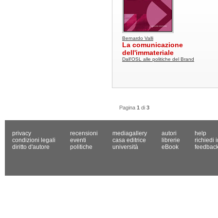
Bernardo Valli
La comunicazione
dell'immateriale
Dall'OSL alle politiche del Brand
Pagina
1
di
3
privacy
recensioni
mediagallery
autori
help
condizioni legali
eventi
casa editrice
librerie
richiedi 
diritto d'autore
politiche
università
eBook
feedbac