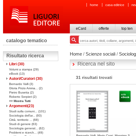
home
casa editrice
ne
eCard
offerte
top ten
catalogo tematico
Home
/
Scienze sociali
/
Sociologi
Risultato ricerca
Ricerca nel sito
Libri
(30)
Volumi a stampa
(29)
eBook
(13)
31 risultati trovati
Autori/Curatori (30)
Bernardo Valli (3)
Gloria Pirzio Amma... (2)
Pietro Busetta (2)
Roberto Serpieri (2)
>> Mostra Tutti
Argomenti(
23
)
Studi sulla comuni... (101)
Sociologia dell'ar... (93)
Città, territorio ... (68)
Studi di genere (63)
Sociologia general... (62)
Problemi e ricerch... (49)
Bernardo Valli, Mario Corsi, Massimo S.