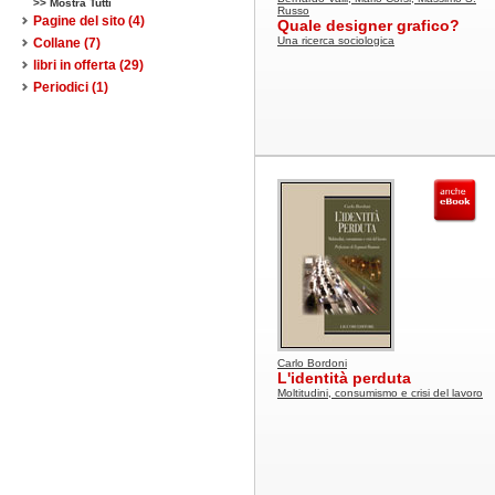
>> Mostra Tutti
Russo
Pagine del sito
(4)
Quale designer grafico?
Una ricerca sociologica
Collane
(7)
libri in offerta
(29)
Periodici
(1)
Carlo Bordoni
L'identità perduta
Moltitudini, consumismo e crisi del lavoro