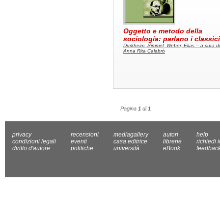
Oggetto e metodo della
sociologia: parlano i classici
Durkheim, Simmel, Weber, Elias -- a cura di
Anna Rita Calabrò
Pagina
1
di
1
privacy
recensioni
mediagallery
autori
help
condizioni legali
eventi
casa editrice
librerie
richiedi 
diritto d'autore
politiche
università
eBook
feedbac