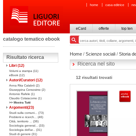
home
casa editrice
ne
eCard
offerte
top ten
catalogo tematico ebook
Home
/
Scienze sociali
/
Storia de
Risultato ricerca
Ricerca nel sito
Libri
(12)
Volumi a stampa
(11)
eBook
(12)
12 risultati trovati
Autori/Curatori (12)
Anna Rita Calabrò (2)
Giuseppina Cersosimo (2)
Antonio Rafele (1)
Claudio Colaiacomo (1)
>> Mostra Tutti
Argomenti(
23
)
Studi sulla comuni... (73)
Problemi e ricerch... (46)
Città, territorio ... (36)
Sociologia general... (33)
Sociologia dell'ar... (31)
Studi di genere (31)