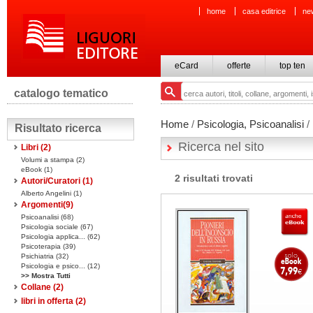
home
casa editrice
ne
eCard
offerte
top ten
catalogo tematico
Home
/
Psicologia, Psicoanalisi
/
Risultato ricerca
Ricerca nel sito
Libri
(2)
Volumi a stampa
(2)
eBook
(1)
2 risultati trovati
Autori/Curatori (1)
Alberto Angelini (1)
Argomenti(
9
)
Psicoanalisi (68)
Psicologia sociale (67)
Psicologia applica... (62)
Psicoterapia (39)
Psichiatria (32)
Psicologia e psico... (12)
>> Mostra Tutti
Collane
(2)
libri in offerta
(2)