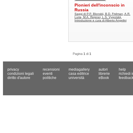
Pionieri dell'inconscio in
Russia
Saggi di P.P. Blonskij, B.D. Fridman, A.R.
Luria, M.A. Rejsner, L.S. Vygotskij.
Introduzione e cura di Alberto Angelini
Pagina
1
di
1
privacy
recensioni
mediagallery
autori
help
condizioni legali
eventi
casa editrice
librerie
richiedi 
diritto d'autore
politiche
università
eBook
feedbac