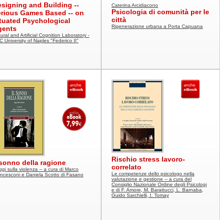
signing and Building --
Caterina Arcidiacono
Psicologia di comunità per le
rious Games Based -- on
città
tuated Psychological
Rigenerazione urbana a Porta Capuana
gents
ural and Artificial Cognition Laboratory -
 University of Naples "Federico II"
Rischio stress lavoro-
 sonno della ragione
correlato
gi sulla violenza -- a cura di Marco
Le competenze dello psicologo nella
ncesconi e Daniela Scotto di Fasano
valutazione e gestione -- a cura del
Consiglio Nazionale Ordine degli Psicologi
e di F. Amore, M. Barattucci, L. Barnaba,
Guido Sarchielli, I. Tomay