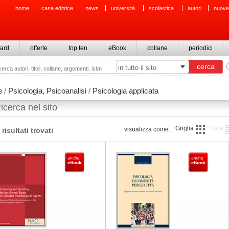
home
casa editrice
news
università
scolastica
autori
nuove
ard
offerte
top ten
eBook
collane
periodici
e
/
Psicologia, Psicoanalisi
/
Psicologia applicata
icerca nel sito
Griglia
Lista
visualizza come:
 risultati trovati