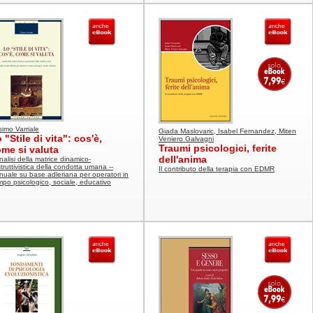
imo Varriale
Giada Maslovaric, Isabel Fernandez, Miten
 "Stile di vita": cos'è,
Veniero Galvagni
Traumi psicologici, ferite
me si valuta
dell'anima
nalisi della matrice dinamico-
truttivistica della condotta umana --
Il contributo della terapia con EDMR
uale su base adleriana per operatori in
po psicologico, sociale, educativo