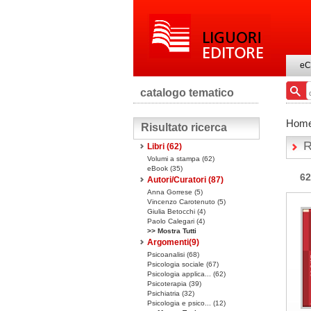
eC
catalogo tematico
Hom
Risultato ricerca
R
Libri
(62)
Volumi a stampa
(62)
eBook
(35)
62
Autori/Curatori (87)
Anna Gorrese (5)
Vincenzo Carotenuto (5)
Giulia Betocchi (4)
Paolo Calegari (4)
>> Mostra Tutti
Argomenti(
9
)
Psicoanalisi (68)
Psicologia sociale (67)
Psicologia applica... (62)
Psicoterapia (39)
Psichiatria (32)
Psicologia e psico... (12)