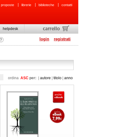
 proposte
librerie
biblioteche
contatti
helpdesk
login
registrati
ordina
ASC
per:
|
autore
|
titolo
|
anno