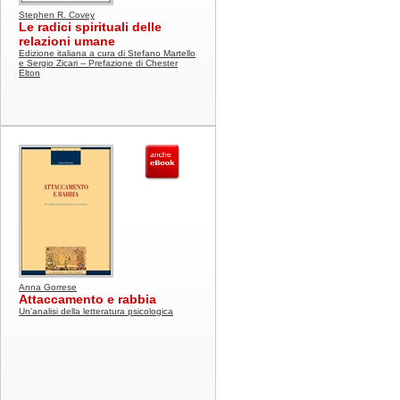
Stephen R. Covey
Le radici spirituali delle
relazioni umane
Edizione italiana a cura di Stefano Martello
e Sergio Zicari -- Prefazione di Chester
Elton
Anna Gorrese
Attaccamento e rabbia
Un'analisi della letteratura psicologica