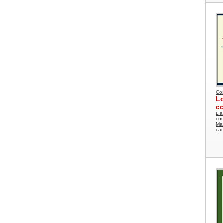
Cos
Lo
co
L'a
cos
Man
cam