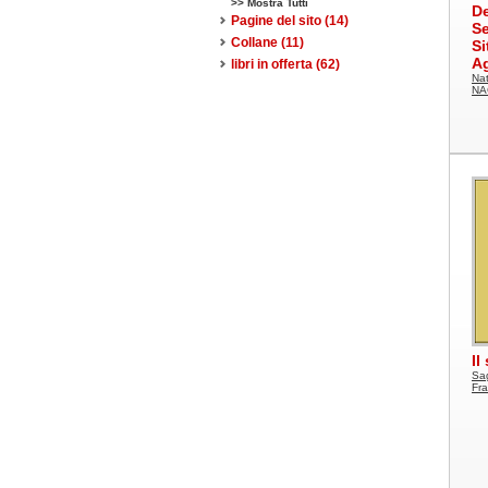
>> Mostra Tutti
De
Pagine del sito
(14)
Se
Collane
(11)
Si
A
libri in offerta
(62)
Nat
NAC
Il
Sag
Fra