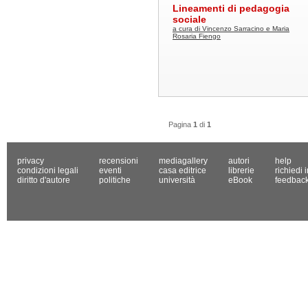
Lineamenti di pedagogia
sociale
a cura di Vincenzo Sarracino e Maria
Rosaria Fiengo
Pagina
1
di
1
privacy
recensioni
mediagallery
autori
help
condizioni legali
eventi
casa editrice
librerie
richiedi 
diritto d'autore
politiche
università
eBook
feedbac