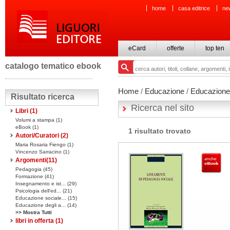
home
casa editrice
ne
eCard
offerte
top ten
catalogo tematico ebook
Home
/
Educazione
/
Educazione 
Risultato ricerca
Ricerca nel sito
Libri
(1)
Volumi a stampa
(1)
eBook
(1)
1 risultato trovato
Autori/Curatori (2)
Maria Rosaria Fiengo (1)
Vincenzo Sarracino (1)
Argomenti(
11
)
Pedagogia (45)
Formazione (41)
Insegnamento e ist... (29)
Psicologia dell'ed... (21)
Educazione sociale... (15)
Educazione degli a... (14)
>> Mostra Tutti
libri in offerta
(1)