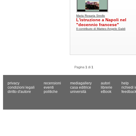
Maria Rosaria Strollo
L'istruzione a Napoli nel
"decennio francese"
Il contributo di Matteo Angelo Galdi
Pagina
1
di
1
privacy
recensioni
mediagallery
autori
help
condizioni legali
eventi
casa editrice
librerie
richiedi 
diritto d'autore
politiche
università
eBook
feedbac