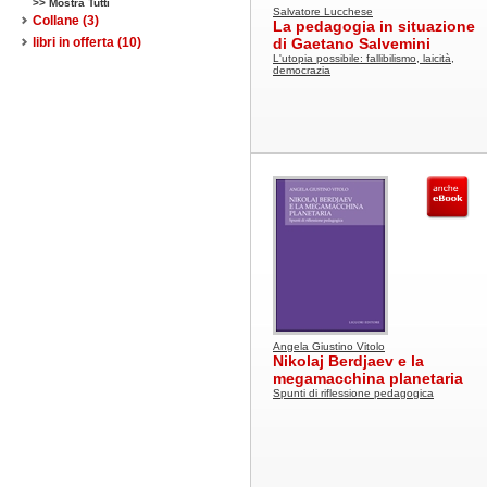
>> Mostra Tutti
Salvatore Lucchese
Collane
(3)
La pedagogia in situazione
libri in offerta
(10)
di Gaetano Salvemini
L'utopia possibile: fallibilismo, laicità,
democrazia
Angela Giustino Vitolo
Nikolaj Berdjaev e la
megamacchina planetaria
Spunti di riflessione pedagogica