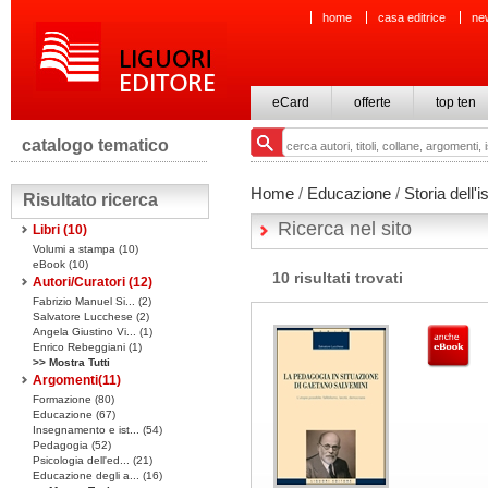
home
casa editrice
ne
eCard
offerte
top ten
catalogo tematico
Home
/
Educazione
/
Storia dell'i
Risultato ricerca
Ricerca nel sito
Libri
(10)
Volumi a stampa
(10)
eBook
(10)
10 risultati trovati
Autori/Curatori (12)
Fabrizio Manuel Si... (2)
Salvatore Lucchese (2)
Angela Giustino Vi... (1)
Enrico Rebeggiani (1)
>> Mostra Tutti
Argomenti(
11
)
Formazione (80)
Educazione (67)
Insegnamento e ist... (54)
Pedagogia (52)
Psicologia dell'ed... (21)
Educazione degli a... (16)