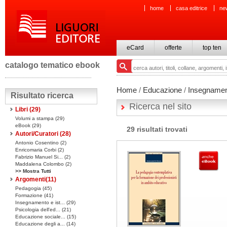
home
casa editrice
ne
eCard
offerte
top ten
catalogo tematico ebook
Home
/
Educazione
/
Insegnament
Risultato ricerca
Ricerca nel sito
Libri
(29)
Volumi a stampa
(29)
eBook
(29)
29 risultati trovati
Autori/Curatori (28)
Antonio Cosentino (2)
Enricomaria Corbi (2)
Fabrizio Manuel Si... (2)
Maddalena Colombo (2)
>> Mostra Tutti
Argomenti(
11
)
Pedagogia (45)
Formazione (41)
Insegnamento e ist... (29)
Psicologia dell'ed... (21)
Educazione sociale... (15)
Educazione degli a... (14)