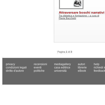
Attraversare boschi narrativi
Tra didattica e formazione -- a cura di
Flavia Bacchetti
Pagina
1
di
3
privacy
recensioni
mediagallery
autori
help
condizioni legali
eventi
casa editrice
librerie
richiedi 
diritto d'autore
politiche
università
eBook
feedbac