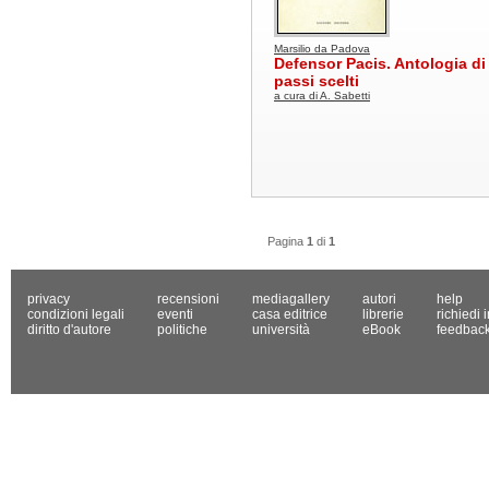
Marsilio da Padova
Defensor Pacis. Antologia di
passi scelti
a cura di A. Sabetti
Pagina
1
di
1
privacy
recensioni
mediagallery
autori
help
condizioni legali
eventi
casa editrice
librerie
richiedi 
diritto d'autore
politiche
università
eBook
feedbac