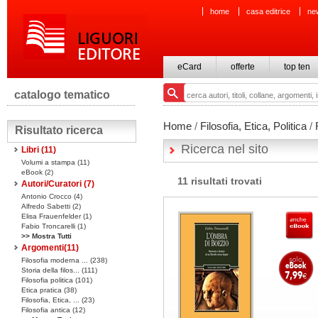
home
casa editrice
ne
eCard
offerte
top ten
catalogo tematico
Home
/
Filosofia, Etica, Politica
/
Risultato ricerca
Ricerca nel sito
Libri
(11)
Volumi a stampa
(11)
eBook
(2)
11 risultati trovati
Autori/Curatori (7)
Antonio Crocco (4)
Alfredo Sabetti (2)
Elisa Frauenfelder (1)
Fabio Troncarelli (1)
>> Mostra Tutti
Argomenti(
11
)
Filosofia moderna ... (238)
Storia della filos... (111)
Filosofia politica (101)
Etica pratica (38)
Filosofia, Etica, ... (23)
Filosofia antica (12)