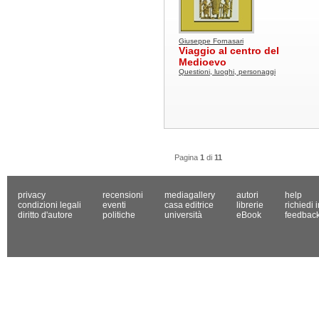
Giuseppe Fornasari
Viaggio al centro del
Medioevo
Questioni, luoghi, personaggi
Pagina
1
di
11
privacy
recensioni
mediagallery
autori
help
condizioni legali
eventi
casa editrice
librerie
richiedi 
diritto d'autore
politiche
università
eBook
feedbac