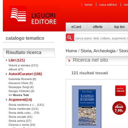
home
casa editrice
ne
eCard
offerte
top ten
catalogo tematico
Home
/
Storia, Archeologia
/
Stor
Risultato ricerca
Ricerca nel sito
Libri
(121)
Volumi a stampa
(121)
eBook
(47)
121 risultati trovati
Autori/Curatori (106)
Gabriella Rossetti (6)
Giovanni Vitolo (5)
Giuseppe Sergi (4)
Giorgio Chittolini (3)
>> Mostra Tutti
Argomenti(
14
)
Storia moderna e c... (141)
Storia medievale (121)
Storia della cultu... (70)
Storia sociale (41)
Storia antica (37)
Cinema e storia (33)