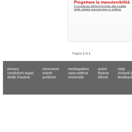
Progettare la manutenibilità
Il contributo dell'ergonomia alla qualità
delle attività manutentive in edilizia
Pagina
1
di
1
privacy
recensioni
mediagallery
autori
help
condizioni legali
eventi
casa editrice
librerie
richiedi 
diritto d'autore
politiche
università
eBook
feedbac