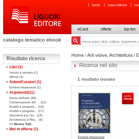
home
casa editrice
ne
eCard
offerte
top ten
catalogo tematico ebook
Home
/
Arti visive, Architettura
/
E
Risultato ricerca
Ricerca nel sito
Libri
(1)
Volumi a stampa
(1)
eBook
(1)
1 risultato trovato
Autori/Curatori (1)
Erminia Attaianese (1)
Argomenti(
11
)
Storia dell'arte (48)
Conservazione dei ... (21)
Analisi e progetta... (19)
Analisi e progetta... (17)
Strumenti per l'ar... (15)
Architettura e Res... (9)
>> Mostra Tutti
libri in offerta
(1)
Erminia Attaianese