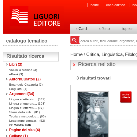
home
casa editrice
ne
eCard
offerte
top ten
catalogo tematico
Home
/
Critica, Linguistica, Filolo
Risultato ricerca
Ricerca nel sito
Libri
(3)
Volumi a stampa
(3)
eBook
(3)
3 risultati trovati
Autori/Curatori (2)
Emanuele Ciccarella (2)
Luigi Urru (1)
Argomenti(
34
)
Lingua e letteratu... (342)
Lingua e letteratu... (198)
Lingua e letteratu... (97)
Storia della criti... (81)
Teoria e metodolog... (60)
Letterature compar... (52)
>> Mostra Tutti
Pagine del sito
(4)
Collane
(1)