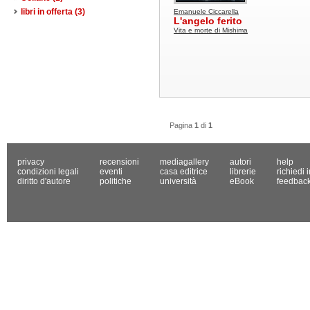
libri in offerta
(3)
Emanuele Ciccarella
L'angelo ferito
Vita e morte di Mishima
Pagina
1
di
1
privacy
recensioni
mediagallery
autori
help
condizioni legali
eventi
casa editrice
librerie
richiedi 
diritto d'autore
politiche
università
eBook
feedbac