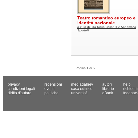
Teatro romantico europeo e
identità nazionale
a cura di Lilla Maria Crisafulli e Annamaria
Sportelli
Pagina
1
di
5
privacy
recensioni
mediagallery
autori
help
condizioni legali
eventi
casa editrice
librerie
richiedi 
diritto d'autore
politiche
università
eBook
feedbac