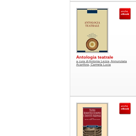
Antologia teatrale
a cura di Antonia Lezza, Annunziata
Acanfora, Carmela Lucia