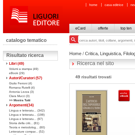
home
casa editrice
ne
eCard
offerte
top ten
catalogo tematico
Home
/
Critica, Linguistica, Filolo
Risultato ricerca
Ricerca nel sito
Libri
(49)
Volumi a stampa
(49)
eBook
(29)
49 risultati trovati
Autori/Curatori (57)
Giulio Ferroni (4)
Romana Rutelli (4)
Antonia Lezza (3)
Clara Mucci (3)
>> Mostra Tutti
Argomenti(
34
)
Lingua e letteratu... (342)
Lingua e letteratu... (198)
Lingua e letteratu... (97)
Storia della criti... (81)
Teoria e metodolog... (60)
Letterature compar... (52)