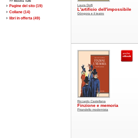
>> Mostra Tutti
Laura Dolfi
Pagine del sito
(19)
L'artificio dell'impossibile
Collane
(14)
Góngora e il teatro
libri in offerta
(49)
Riccardo Castellana
Finzione e memoria
Pirandello modernista