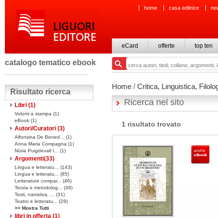
home
casa editrice
ne
eCard
offerte
top ten
catalogo tematico ebook
Home
/
Critica, Linguistica, Filolo
Risultato ricerca
Ricerca nel sito
Libri
(1)
Volumi a stampa
(1)
eBook
(1)
1 risultato trovato
Autori/Curatori (3)
Alfonsina De Bened... (1)
Anna Maria Compagna (1)
Núria Puigdevall I... (1)
Argomenti(
33
)
Lingua e letteratu... (143)
Lingua e letteratu... (85)
Letterature compar... (46)
Teoria e metodolog... (38)
Testi, narrativa, ... (31)
Teatro e letteratu... (29)
>> Mostra Tutti
libri in offerta
(1)