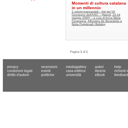
Momenti di cultura catalana
in un millennio
2 volumi inseparabili -- Atti del VII
Convegno dell'AISC -- (Napoli, 22-24
maggio 2000) -- a cura di Anna Maria
Compagna, Alfonsina De Benedetto e
Núria Puigdevall i Bafaluy
Pagina
1
di
1
privacy
recensioni
mediagallery
autori
help
condizioni legali
eventi
casa editrice
librerie
richiedi 
diritto d'autore
politiche
università
eBook
feedbac