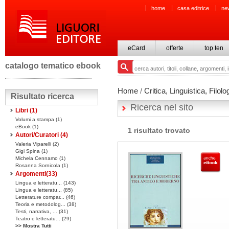
home
casa editrice
ne
eCard
offerte
top ten
catalogo tematico ebook
Home
/
Critica, Linguistica, Filolo
Risultato ricerca
Ricerca nel sito
Libri
(1)
Volumi a stampa
(1)
eBook
(1)
1 risultato trovato
Autori/Curatori (4)
Valeria Viparelli (2)
Gigi Spina (1)
Michela Cennamo (1)
Rosanna Sornicola (1)
Argomenti(
33
)
Lingua e letteratu... (143)
Lingua e letteratu... (85)
Letterature compar... (46)
Teoria e metodolog... (38)
Testi, narrativa, ... (31)
Teatro e letteratu... (29)
>> Mostra Tutti