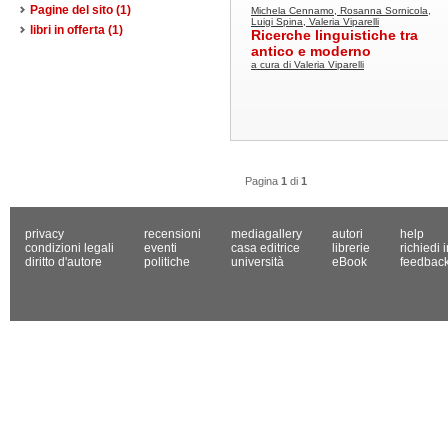
Pagine del sito
(1)
Michela Cennamo, Rosanna Sornicola,
Luigi Spina, Valeria Viparelli
libri in offerta
(1)
Ricerche linguistiche tra
antico e moderno
a cura di Valeria Viparelli
Pagina
1
di
1
privacy
recensioni
mediagallery
autori
help
condizioni legali
eventi
casa editrice
librerie
richiedi 
diritto d'autore
politiche
università
eBook
feedbac